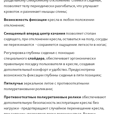
раздельному синхронному отклонению спинки и сиденья,
позволяет телу периодически разгибаться, что улучшает
кровоток и разминает мышцы спины;
Возможность фиксации
кресла в любом положении
отклонения;
Смещенный вперед центр качания
позволяет стопам
сидящего, при отклонении кресла, оставаться на полу, сосуды
не пережимаются - сохраняется ощущение легкости в ногах;
Регулировка глубины сиденья с помощью
специального
слайдера
, обеспечивает эргономически
правильную посадку пользователя в кресле, создавая
дополнительный комфорт и удобство. Предусмотрена
возможность фиксации глубины сиденья в пяти позициях;
Пятилучье
зеркальное литое с противооткатными
полиуретановыми роликами;
Противооткатные полиуретановые ролики
обеспечивают
дополнительную безопасность эксплуатации кресла: без
нагрузки - предотвращают случайное перемещение кресла,
при сидении - позволяют легко перемещаться. Ролики