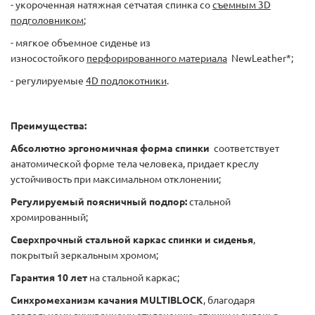
- укороченная натяжная сетчатая спинка со
съемным 3D
подголовником
;
- мягкое объемное сиденье из
износостойкого
перфорированного материала
NewLeather*;
- регулируемые
4D подлокотники
.
Преимущества:
Абсолютно эргономичная форма спинки
соответствует
анатомической форме тела человека, придает креслу
устойчивость при максимальном отклонении;
Регулируемый поясничный подпор:
стальной
хромированный;
Сверхпрочный стальной каркас спинки и сиденья
,
покрытый зеркальным хромом;
Гарантия 10 лет
на стальной каркас;
Синхромеханизм качания MULTIBLOCK
, благодаря