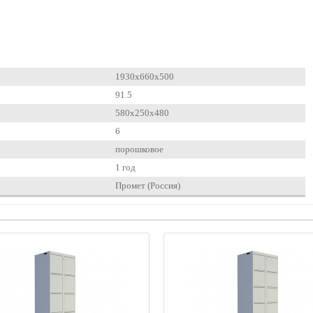
1930x660x500
91.5
580x250x480
6
порошковое
1 год
Промет (Россия)