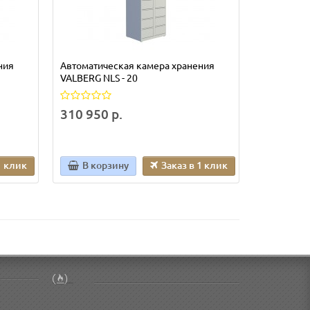
ния
Автоматическая камера хранения
Автоматич
VALBERG NLS - 20
VALBERG NL
310 950 р.
147 713
1 клик
В корзину
Заказ в 1 клик
В кор