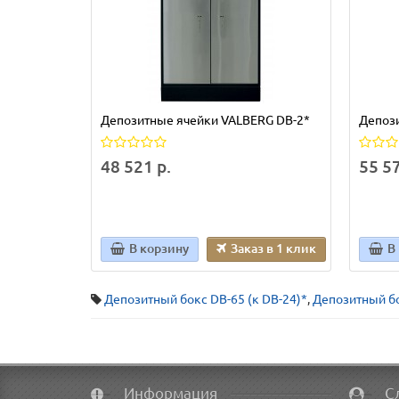
Депозитные ячейки VALBERG DB-2*
Депоз
48 521 р.
55 57
В корзину
Заказ в 1 клик
В
Депозитный бокс DB-65 (к DB-24)*
,
Депозитный бо
Информация
С