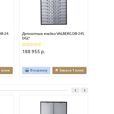
DB-24
Депозитные ячейки VALBERG DB-24S
DGL*
188 955 р.
1 клик
В корзину
Заказ в 1 клик