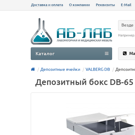
Доставка и оплата
О компании
Реквизиты
E-Mail
Везде
Например
Каталог
Ма
Депозитные ячейки
VALBERG DB
Депозитны
Депозитный бокс DB-65 