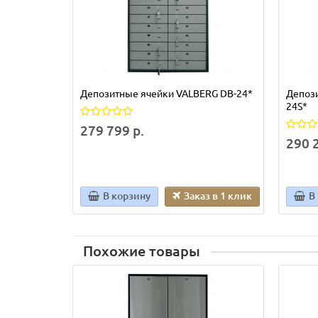
Депозитные ячейки VALBERG DB-24*
Депоз
24S*
279 799 р.
290 2
В корзину
Заказ в 1 клик
В
Похожие товары