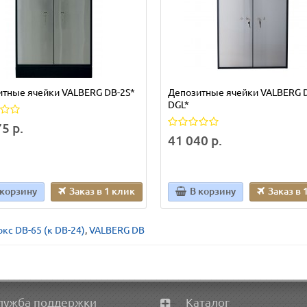
итные ячейки VALBERG DB-2S*
Депозитные ячейки VALBERG 
DGL*
5 р.
41 040 р.
 корзину
Заказ в 1 клик
В корзину
Заказ в 
кс DB-65 (к DB-24)
,
VALBERG DB
лужба поддержки
Каталог