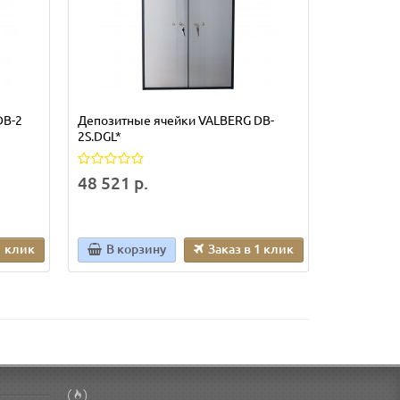
DB-2
Депозитные ячейки VALBERG DB-
Депозитны
2S.DGL*
70 538 р
48 521 р.
1 клик
В корзину
Заказ в 1 клик
В кор