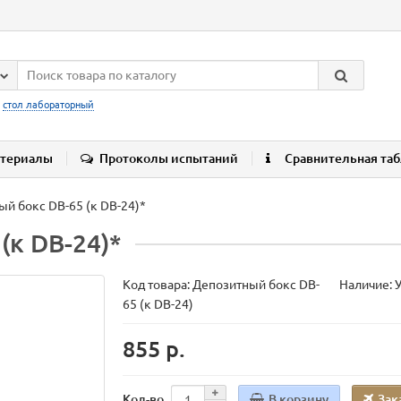
:
стол лабораторный
териалы
Протоколы испытаний
Сравнительная та
й бокс DB-65 (к DB-24)*
(к DB-24)*
Код товара:
Депозитный бокс DB-
Наличие: 
65 (к DB-24)
855 р.
В корзину
Зак
Кол-во