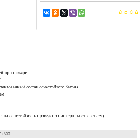
ей при пожаре
)
атентованный состав огнестойкого бетона
лем
е на огнестойкость проведено с анкерным отверстием)
5x355