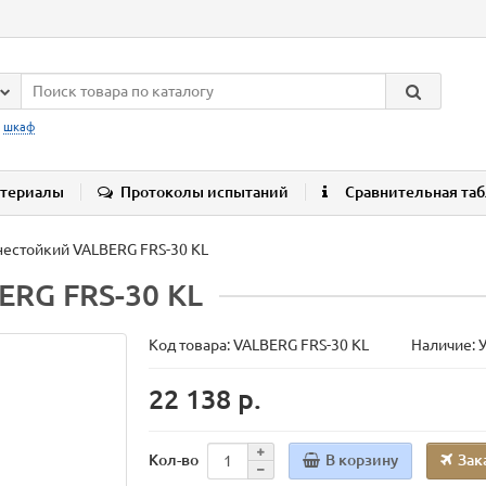
:
шкаф
териалы
Протоколы испытаний
Сравнительная та
нестойкий VALBERG FRS-30 KL
ERG FRS-30 KL
Код товара:
VALBERG FRS-30 KL
Наличие: 
22 138 р.
В корзину
Зак
Кол-во