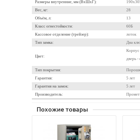
Размеры внутренние, мм (ВхШхГ):
190x30
Вес, кг:
28
Объём, л:
13
Класс огнестойкости:
60Б
Кассовое отделение (трейзер):
лоток
Тип замка:
Два кл
Корпус 
Цвет:
дверь -
Тип покрытия:
Порошк
Гарантия:
5 лет
Гарантия на замок:
5 лет
Производитель:
Промет
Похожие товары