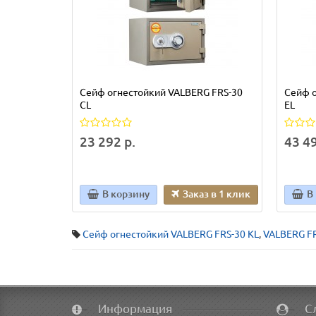
Сейф огнестойкий VALBERG FRS-30
Сейф о
CL
EL
23 292 р.
43 49
В корзину
Заказ в 1 клик
В
Сейф огнестойкий VALBERG FRS-30 KL
,
VALBERG FR
Информация
С