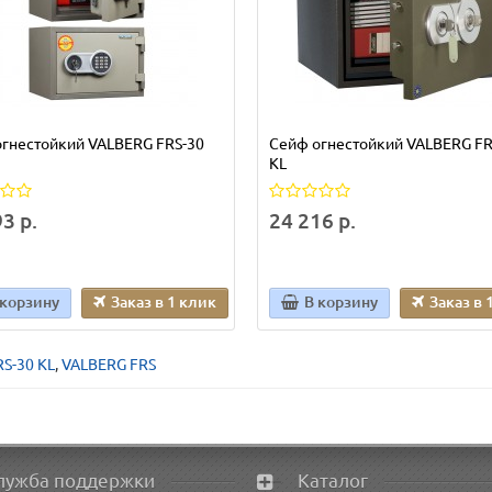
гнестойкий VALBERG FRS-30
Сейф огнестойкий VALBERG FR
KL
3 р.
24 216 р.
 корзину
Заказ в 1 клик
В корзину
Заказ в 
S-30 KL
,
VALBERG FRS
лужба поддержки
Каталог