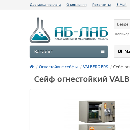
Доставка и оплата
О компании
Реквизиты
E-Mail
Везде
Например
Каталог
Ма
Огнестойкие сейфы
VALBERG FRS
Сейф ог
Сейф огнестойкий VALB