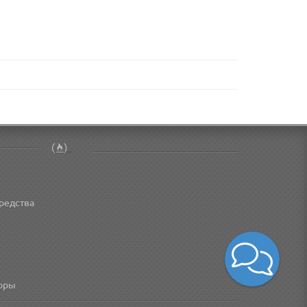
редства
торы