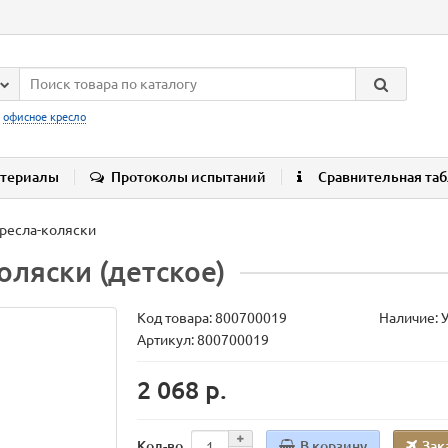
:
офисное кресло
териалы
Протоколы испытаний
Сравнительная та
ресла-коляски
ляски (детское)
Код товара:
800700019
Наличие: 
Артикул: 800700019
2 068 р.
В корзину
Зак
Кол-во