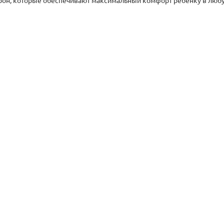
рон, которые обеспечивают максимальный комфорт ребенку в любу