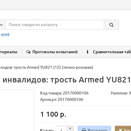
:
шкаф
териалы
Протоколы испытаний
Сравнительная та
лидов: трость Armed YU821 (12) (темно-розовая)
инвалидов: трость Armed YU821 
Код товара:
20170000106
Наличие: 
Артикул: 20170000106
1 100 р.
В корзину
Зак
Кол-во