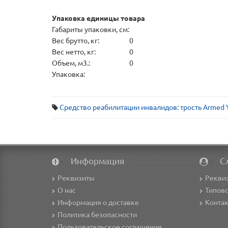
Упаковка единицы товара
Габариты упаковки, см:
Вес брутто, кг:
0
Вес нетто, кг:
0
Объем, м3.:
0
Упаковка:
Средство реабилитации инвалидов: трость Armed 
Информация
С
Реквизиты
Рекви
О нас
Типово
Информация о доставке
Конта
Политика безопасности
Пользовательское соглашение