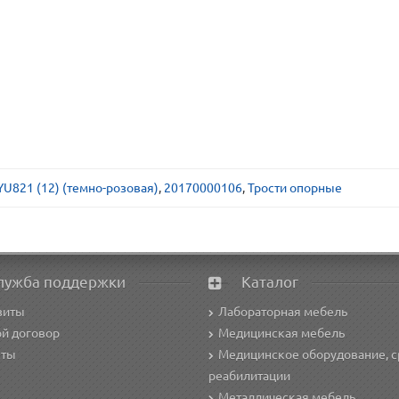
YU821 (12) (темно-розовая)
,
20170000106
,
Трости опорные
лужба поддержки
Каталог
зиты
Лабораторная мебель
й договор
Медицинская мебель
кты
Медицинское оборудование, с
реабилитации
Металлическая мебель