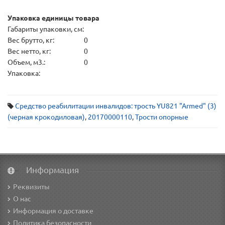
Упаковка единицы товара
Габариты упаковки, см:
Вес брутто, кг:
0
Вес нетто, кг:
0
Объем, м3.:
0
Упаковка:
Средство реабилитации инвалидов: трость YU821 "Armed" (3)
(черная крокодиловая)
,
20170000110
,
Трости опорные
Информация
Реквизиты
О нас
Информация о доставке
Политика безопасности