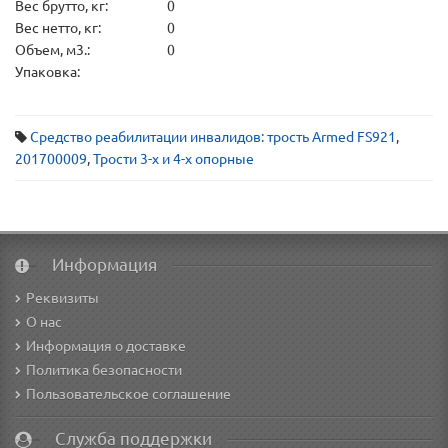
Вес брутто, кг:
0
Вес нетто, кг:
0
Объем, м3.:
0
Упаковка:
Средство реабилитации инвалидов: трость Armed FS921
,
201700009
,
Трости 3-х и 4-х опорные
Информация
Реквизиты
О нас
Информация о доставке
Политика безопасности
Пользовательское соглашение
Служба поддержки