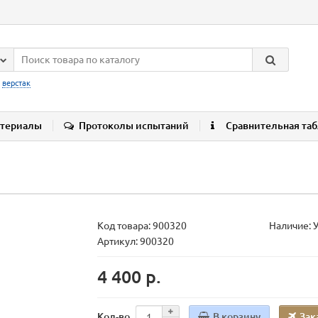
:
верстак
териалы
Протоколы испытаний
Сравнительная та
Код товара:
900320
Наличие: 
Артикул: 900320
4 400 р.
В корзину
Зак
Кол-во