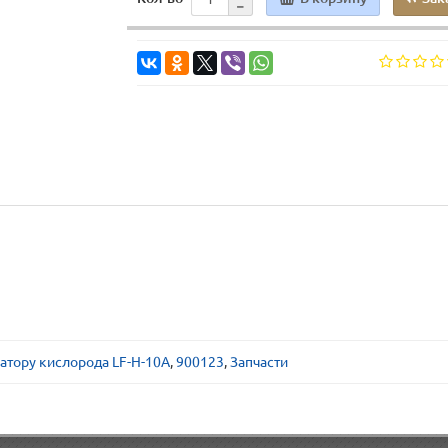
атору кислорода LF-H-10А
,
900123
,
Запчасти