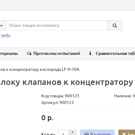
:
тумба
териалы
Протоколы испытаний
Сравнительная та
ов к концентратору кислорода LF-H-10А
локу клапанов к концентратору 
Код товара:
900123
Наличие: 
Артикул: 900123
0 р.
В корзину
Зак
Кол-во