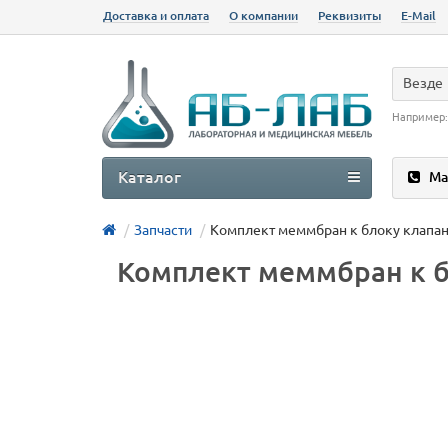
Доставка и оплата
О компании
Реквизиты
E-Mail
Везде
Например
Каталог
Ма
Запчасти
Комплект меммбран к блоку клапан
Комплект меммбран к б