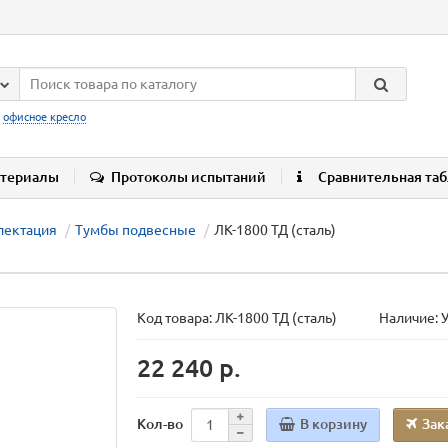
:
офисное кресло
териалы
Протоколы испытаний
Сравнительная та
лектация
Тумбы подвесные
ЛК-1800 ТД (сталь)
Код товара:
ЛК-1800 ТД (сталь)
Наличие: 
22 240 р.
В корзину
Зак
Кол-во