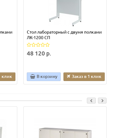
олками
Стол лабораторный с двумя полками
Стол лабо
ЛК-1200 СП
ЛК-1500 С
48 120 р.
57 480 р
1 клик
В корзину
Заказ в 1 клик
В кор