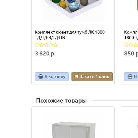
Комплект кювет для тумб ЛК-1800
Компле
ТД/ТД-В/ТД-ПВ
1800 Т
3 820 р.
850 р
В корзину
Заказ в 1 клик
В
Похожие товары