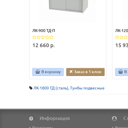
ЛК-900 ТД-П
ЛК-120
12 660 р.
15 93
В корзину
Заказ в 1 клик
В
ЛК-1800 ТД (сталь)
,
Тумбы подвесные
Информация
С
Реквизиты
Рекви