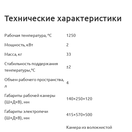
Технические характеристики
Рабочая температура, ºС
1250
Мощность, кВт
2
Масса, кг
33
Стабильность поддержания
±2
температуры,ºС
Объем рабочего пространства,
4
л
Габариты рабочей камеры
140×250×120
(Ш×Д×В), мм
Габариты электропечи
415×570×500
(Ш×Д×В), мм
Камера из волокнистой