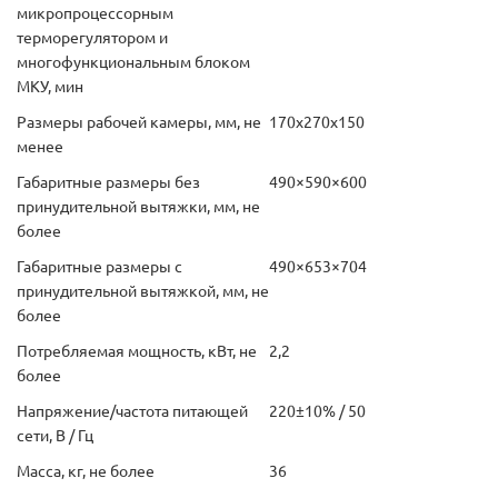
микропроцессорным
терморегулятором и
многофункциональным блоком
МКУ, мин
Размеры рабочей камеры, мм, не
170х270х150
менее
Габаритные размеры без
490×590×600
принудительной вытяжки, мм, не
более
Габаритные размеры с
490×653×704
принудительной вытяжкой, мм, не
более
Потребляемая мощность, кВт, не
2,2
более
Напряжение/частота питающей
220±10% / 50
сети, В / Гц
Масса, кг, не более
36