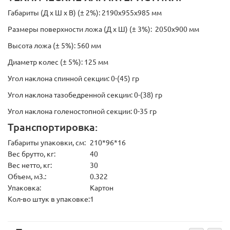
Габариты (Д х Ш х В) (± 2%): 2190х955х985 мм
Размеры поверхности ложа (Д х Ш) (± 3%): 2050х900 мм
Высота ложа (± 5%): 560 мм
Диаметр колес (± 5%): 125 мм
Угол наклона спинной секции: 0-(45) гр
Угол наклона тазобедренной секции: 0-(38) гр
Угол наклона голеностопной секции: 0-35 гр
Транспортировка:
Габариты упаковки, см:
210*96*16
Вес брутто, кг:
40
Вес нетто, кг:
30
Объем, м3.:
0.322
Упаковка:
Картон
Кол-во штук в упаковке:
1