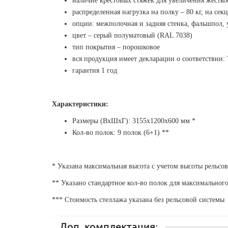
наличие крестовых стяжек для увеличения жестко
распределенная нагрузка на полку – 80 кг, на сек
опции: межполочная и задняя стенка, фальшпол, 
цвет – серый полуматовый (RAL 7038)
тип покрытия – порошковое
вся продукция имеет декларации о соответствии
гарантия 1 год
Характеристики:
Размеры (ВхШхГ): 3155х1200х600 мм *
Кол-во полок:
9
полок (6+1) **
* Указана максимальная высота с учетом высоты рельсо
** Указано стандартное кол-во полок для максимальног
*** Стоимость стеллажа указана без рельсовой системы
Доп. комплектация: