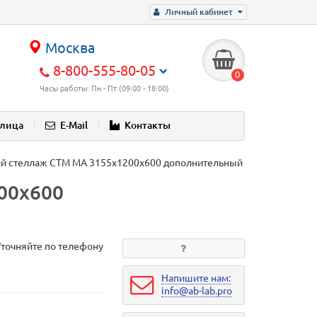
Личный кабинет
Москва
8-800-555-80-05
0
Часы работы: Пн - Пт (09:00 - 18:00)
блица
E-Mail
Контакты
ий стеллаж СТМ МА 3155х1200х600 дополнительный
00х600
Уточняйте по телефону
Напишите нам:
info@ab-lab.pro