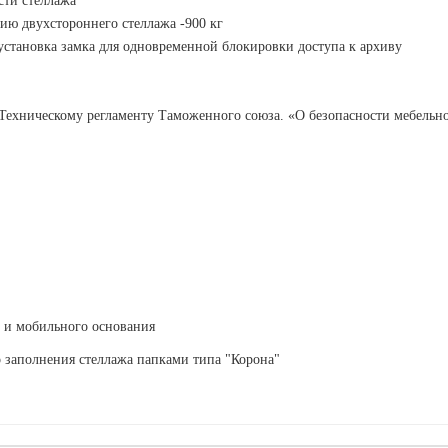
сти стеллажа
цию двухстороннего стеллажа -900 кг
установка замка для одновременной блокировки доступа к архиву
: Техническому регламенту Таможенного союза. «О безопасности мебель
в и мобильного основания
о заполнения стеллажа папками типа "Корона"