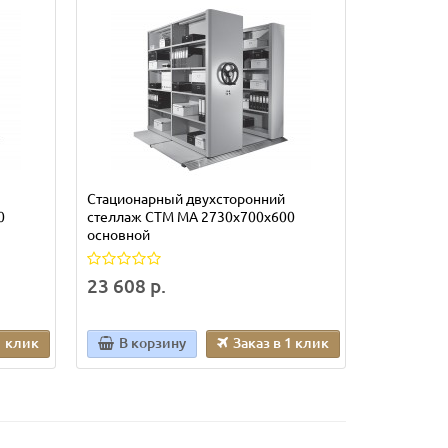
Стационарный двухсторонний
Стационар
0
стеллаж СТМ МА 2730х700х600
стеллаж С
основной
дополнит
23 608 р.
13 290 р
1 клик
В корзину
Заказ в 1 клик
В кор