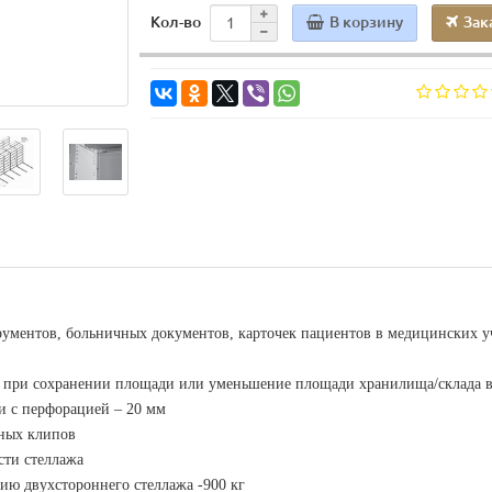
В корзину
Зак
Кол-во
рументов, больничных документов, карточек пациентов в медицинских 
е при сохранении площади или уменьшение площади хранилища/склада в
и с перфорацией – 20 мм
мных клипов
сти стеллажа
цию двухстороннего стеллажа -900 кг