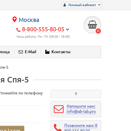
Личный кабинет
Москва
8-800-555-80-05
0
Часы работы: Пн - Пт (09:00 - 18:00)
блица
E-Mail
Контакты
пя-5
я Спя-5
Уточняйте по телефону
Напишите нам:
info@ab-lab.pro
Позвоните нам: 8
аз в 1 клик
800 555 80 05