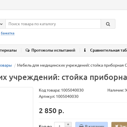
:
банкетка
териалы
Протоколы испытаний
Сравнительная та
товары
Мебель для медицинских учреждений: стойка приборная С
х учреждений: стойка приборна
Код товара:
1005040030
Наличие: 
Артикул: 1005040030
2 850 р.
В корзину
Зак
Кол-во