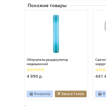
Похожие товары
Облучатель-рециркулятор
Свети
медицинский
хирур
4 990 р.
441 4
В корзину
Заказ в 1 клик
В