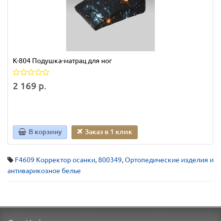
К-804 Подушка-матрац для ног
2 169 р.
В корзину
Заказ в 1 клик
F4609 Корректор осанки
,
800349
,
Ортопедические изделия и
антиварикозное белье