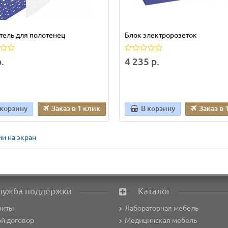
тель для полотенец
Блок электророзеток
.
4 235 р.
 корзину
Заказ в 1 клик
В корзину
Заказ в 
и на экран
лужба поддержки
Каталог
зиты
Лабораторная мебель
й договор
Медицинская мебель