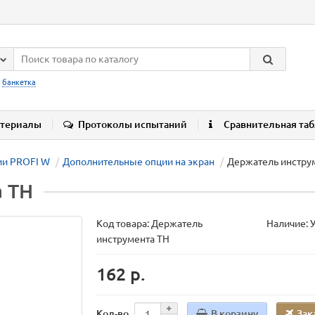
:
банкетка
териалы
Протоколы испытаний
Сравнительная та
ии PROFI W
Дополнительные опции на экран
Держатель инстру
 TH
Код товара:
Держатель
Наличие: 
инструмента TH
162 р.
В корзину
Зак
Кол-во