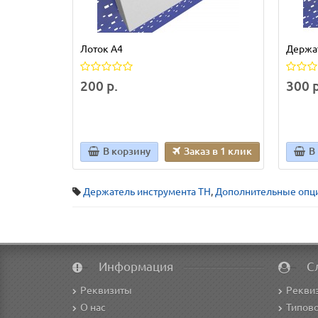
Лоток А4
Держа
200 р.
300 р
В корзину
Заказ в 1 клик
В
Держатель инструмента TH
,
Дополнительные опци
Информация
С
Реквизиты
Рекви
О нас
Типово