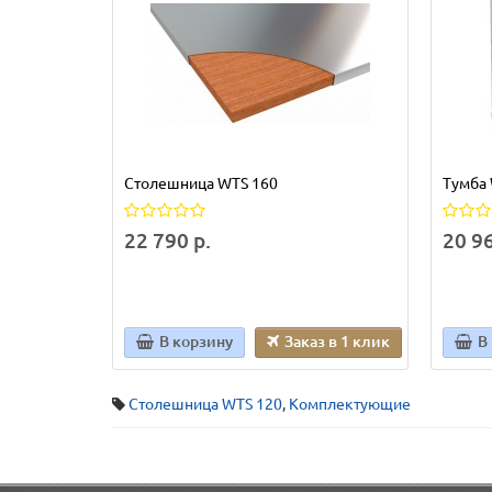
Столешница WTS 160
Тумба 
22 790 р.
20 96
В корзину
Заказ в 1 клик
В
Столешница WTS 120
,
Комплектующие