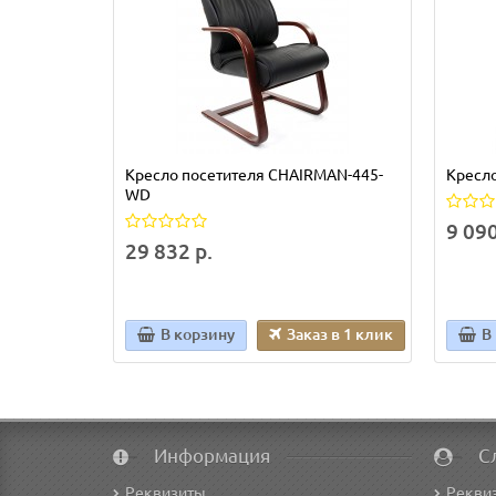
Кресло посетителя CHAIRMAN-445-
Кресл
WD
9 090
29 832 р.
В корзину
Заказ в 1 клик
В
Информация
С
Реквизиты
Рекви