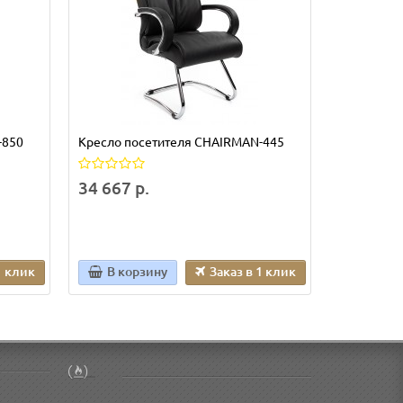
-850
Кресло посетителя CHAIRMAN-445
Кресло по
V
34 667 р.
22 754 р
1 клик
В корзину
Заказ в 1 клик
В кор