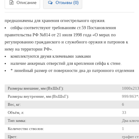
Описание
Отзывы (0)
предназначены для хранения огнестрельного оружия.
сейфы соответствуют требованиям ст.59 Постановления
правительства РФ №814 от 21 июля 1998 года «О мерах по
регулированию гражданского и служебного оружия и патронов к
нему на территории РФ».
комплектуются двумя ключевыми замками
наличие анкерных отверстий для крепления сейфа к стене.
* линейный размер от поверхности дна до патронного отделения
Размеры внешние, мм (ВхШхГ):
1000x21
Размеры внутренние, мм (ВхШхГ):
999/863*
Вес, кг:
6
Объём, л:
33
Тип замка:
Два ключ
Количество стволов:
1
Цвет:
графит с