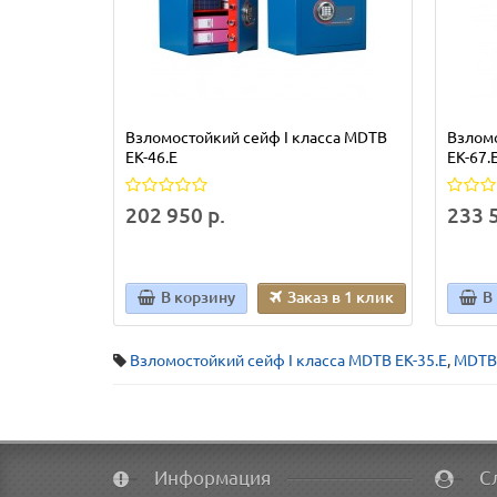
Взломостойкий сейф I класса MDTB
Взломо
EK-46.E
EK-67.
202 950 р.
233 5
В корзину
Заказ в 1 клик
В
Взломостойкий сейф I класса MDTB EK-35.E
,
MDTB 
Информация
С