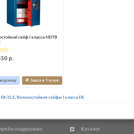
стойкий сейф I класса MDTB
E
50 р.
 корзину
Заказ в 1 клик
EK-35.E
,
Взломостойкие сейфы I класса EK
лужба поддержки
Каталог