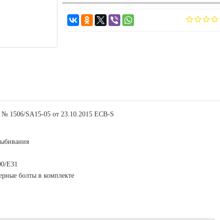
т № 1506/SA15-05 от 23.10.2015 EСB-S
выбивания
00/E31
керные болты в комплекте