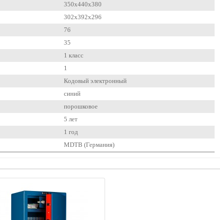
350x440x380
302x392x296
76
35
1 класс
1
Кодовый электронный
синий
порошковое
5 лет
1 год
MDTB (Германия)