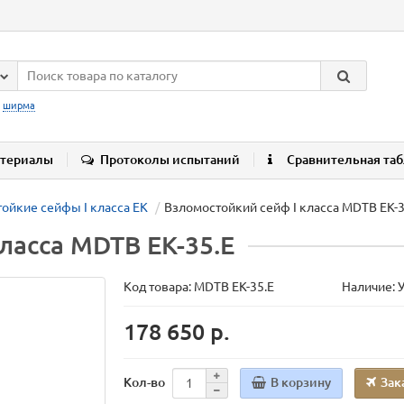
:
ширма
териалы
Протоколы испытаний
Сравнительная та
ойкие сейфы I класса EK
Взломостойкий сейф I класса MDTB EK-3
ласса MDTB EK-35.E
Код товара:
MDTB EK-35.E
Наличие: 
178 650 р.
В корзину
Зак
Кол-во