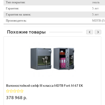
Тип покрытия:
эмаль
Гарантия:
5 лет
Гарантия на замок:
5 лет
Производитель:
MDTB (Ге
Похожие товары
Взломостойкий сейф III класса MDTB Fort M 67 EK
378 968 р.