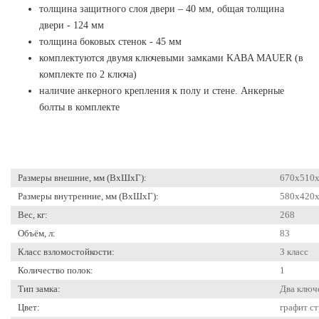
толщина защитного слоя двери – 40 мм, общая толщина
двери - 124 мм
толщина боковых стенок - 45 мм
комплектуются двумя ключевыми замками KABA MAUER (в
комплекте по 2 ключа)
наличие анкерного крепления к полу и стене. Анкерные
болты в комплекте
Размеры внешние, мм (ВхШхГ):
670x510
Размеры внутренние, мм (ВхШхГ):
580x420
Вес, кг:
268
Объём, л:
83
Класс взломостойкости:
3 класс
Количество полок:
1
Тип замка:
Два ключ
Цвет:
графит с