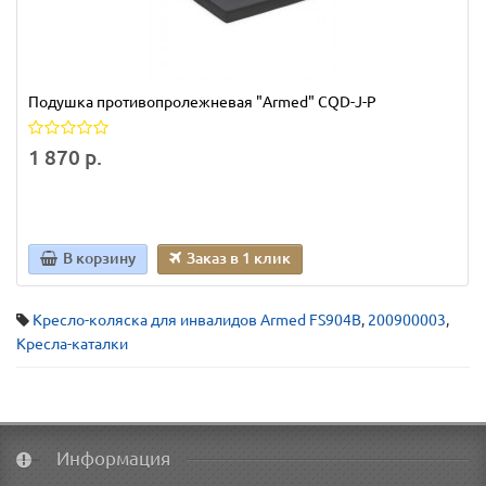
Подушка противопролежневая "Armed" CQD-J-P
1 870 р.
В корзину
Заказ в 1 клик
Кресло-коляска для инвалидов Armed FS904В
,
200900003
,
Кресла-каталки
Информация