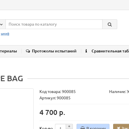
:
шкаф
териалы
Протоколы испытаний
Сравнительная та
PE BAG
Код товара:
900085
Наличие: 
Артикул: 900085
4 700 р.
В корзину
Зак
Кол-во