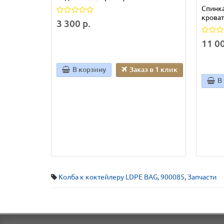
Спинка
крова
3 300 р.
11 00
В корзину
Заказ в 1 клик
В
Колба к коктейлеру LDPE BAG
,
900085
,
Запчасти