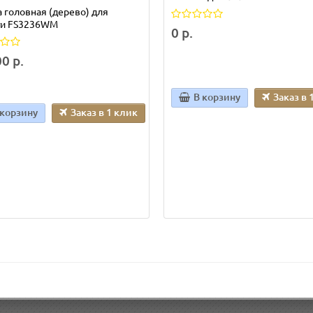
 головная (дерево) для
ти FS3236WM
0 р.
0 р.
В корзину
Заказ в 
 корзину
Заказ в 1 клик