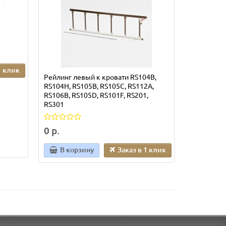
Подлокотн
кресла
15 400 р
1 клик
Рейлинг левый к кровати RS104B,
В кор
RS104H, RS105B, RS105C, RS112A,
RS106B, RS105D, RS101F, RS201,
RS301
0 р.
В корзину
Заказ в 1 клик