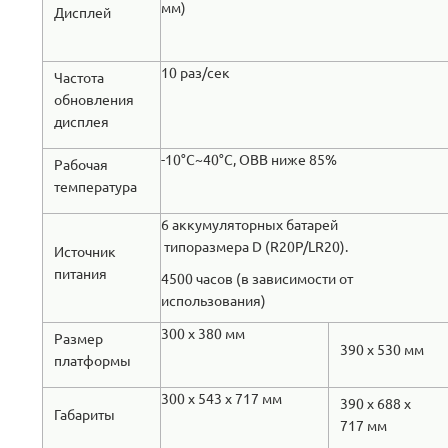
мм)
Дисплей
10 раз/сек
Частота
обновления
дисплея
-10°C~40°C, ОВВ ниже 85%
Рабочая
температура
6 аккумуляторных батарей
типоразмера D (R20P/LR20).
Источник
питания
4500 часов (в зависимости от
использования)
300 x 380 мм
Размер
390 x 530 мм
платформы
300 x 543 x 717 мм
390 x 688 x
Габариты
717 мм