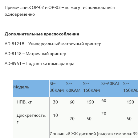
Примечание: OP-02 и OP-03 – не могут использоваться
одновременно
Дополнительные приспособления
AD-8121B – Универсальный матричный принтер
AD-8118 – Матричный принтер
AD-8951 – Подсветка компаратора
SE-
SE-
SE-
SE-60KAL
SE-
Модель
30KAM
60KAM
150KAM
150KA
60
НПВ, кг
30
60
150
150
20
Дискретность,
10
20
50
50
г
7 значный ЖК дисплей (высота cимвола: 39