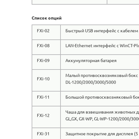
Список опций
FXi-02
Быстрый USB интерфейс с кабелем
FXi-08
LAN-Ethernet интерфейс с WinCT-P
FXi-09
Аккумуляторная батарея
Малый противосквозняковый бокс
FXi-10
DL-1200/2000/3000/5000
FXi-11
Большой противосквозняковый бок
Чаша для взвешивания животных д
FXi-12
GL,GX, GX-WP, GL-WP-1200/2000/300
FXi-31
Защитное покрытие для дисплея (5