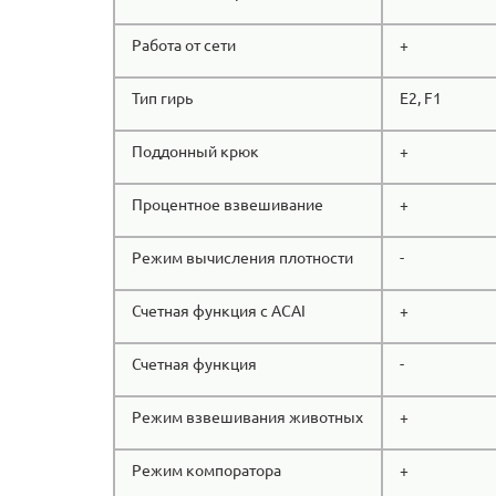
Работа от сети
+
Тип гирь
E2, F1
Поддонный крюк
+
Процентное взвешивание
+
Режим вычисления плотности
-
Счетная функция с ACAI
+
Счетная функция
-
Режим взвешивания животных
+
Режим компоратора
+