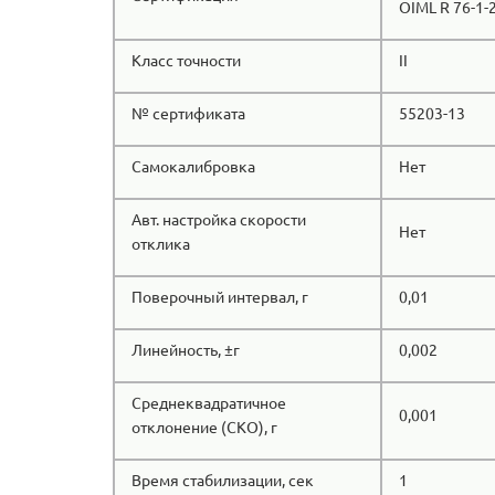
OIML R 76-1-
Класс точности
II
№ сертификата
55203-13
Самокалибровка
Нет
Авт. настройка скорости
Нет
отклика
Поверочный интервал, г
0,01
Линейность, ±г
0,002
Среднеквадратичное
0,001
отклонение (СКО), г
Время стабилизации, сек
1