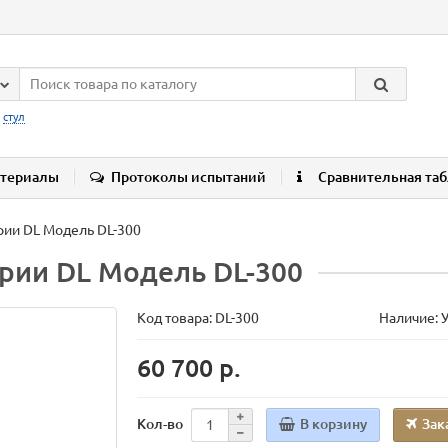
:
стул
териалы
Протоколы испытаний
Сравнительная та
рии DL Модель DL-300
ерии DL Модель DL-300
Код товара:
DL-300
Наличие: 
60 700 р.
В корзину
Зак
Кол-во