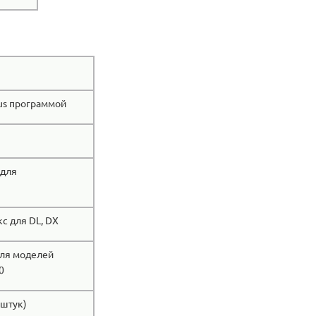
lus программой
 для
с для DL, DX
ля моделей
0
 штук)