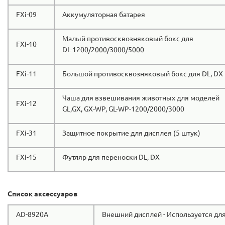
FXi-09
Аккумуляторная батарея
Малый противосквозняковый бокс для
FXi-10
DL-1200/2000/3000/5000
FXi-11
Большой противосквозняковый бокс для DL, DX
Чаша для взвешивания животных для моделей
FXi-12
GL,GX, GX-WP, GL-WP-1200/2000/3000
FXi-31
Защитное покрытие для дисплея (5 штук)
FXi-15
Футляр для переноски DL, DX
Список аксессуаров
AD-8920A
Внешний дисплей - Используется для