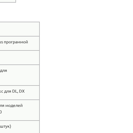
lus программой
 для
с для DL, DX
ля моделей
0
 штук)