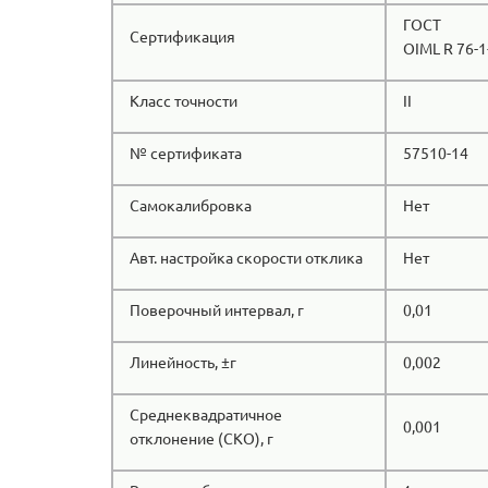
ГОСТ
Сертификация
OIML R 76-1
Класс точности
II
№ сертификата
57510-14
Самокалибровка
Нет
Авт. настройка скорости отклика
Нет
Поверочный интервал, г
0,01
Линейность, ±г
0,002
Среднеквадратичное
0,001
отклонение (СКО), г