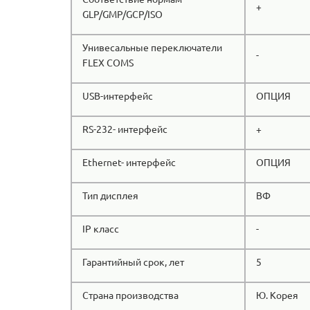
+
GLP/GMP/GCP/ISO
Унивесальные переключатели
-
FLEX COMS
USB-интерфейс
ОПЦИЯ
RS-232- интерфейс
+
Ethernet- интерфейс
ОПЦИЯ
Тип дисплея
ВФ
IP класс
-
Гарантийный срок, лет
5
Страна производства
Ю. Корея