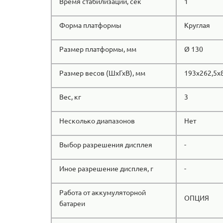
Время стабилизации, сек
1
Форма платформы
Круглая
Размер платформы, мм
Ø 130
Размер весов (ШхГхВ), мм
193х262,5х
Вес, кг
3
Несколько диапазонов
Нет
Выбор разрешения дисплея
-
Иное разрешение дисплея, г
-
Работа от аккумуляторной
ОПЦИЯ
батареи