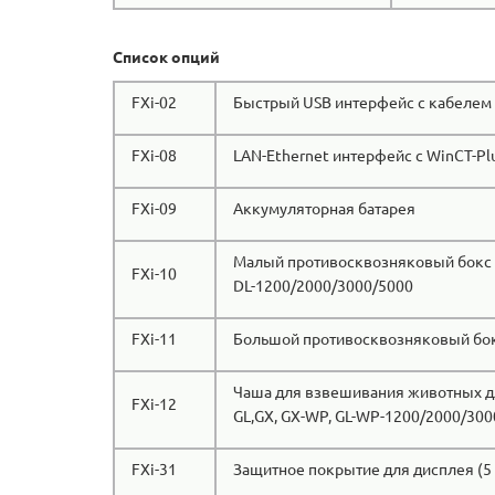
Список опций
FXi-02
Быстрый USB интерфейс с кабелем
FXi-08
LAN-Ethernet интерфейс с WinCT-P
FXi-09
Аккумуляторная батарея
Малый противосквозняковый бокс
FXi-10
DL-1200/2000/3000/5000
FXi-11
Большой противосквозняковый бок
Чаша для взвешивания животных д
FXi-12
GL,GX, GX-WP, GL-WP-1200/2000/300
FXi-31
Защитное покрытие для дисплея (5