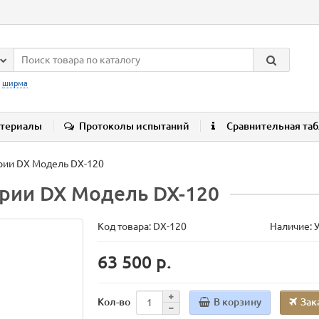
:
ширма
териалы
Протоколы испытаний
Сравнительная та
рии DX Модель DX-120
ерии DX Модель DX-120
Код товара:
DX-120
Наличие: 
63 500 р.
В корзину
Зак
Кол-во