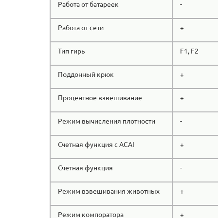
Работа от батареек
-
Работа от сети
+
Тип гирь
F1, F2
Поддонный крюк
+
Процентное взвешивание
+
Режим вычисления плотности
-
Счетная функция с ACAI
+
Счетная функция
-
Режим взвешивания животных
+
Режим компоратора
+