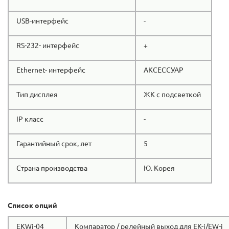
USB-интерфейс
-
RS-232- интерфейс
+
Ethernet- интерфейс
АКСЕССУАР
Тип дисплея
ЖК с подсветкой
IP класс
-
Гарантийный срок, лет
5
Страна производства
Ю. Корея
Список опций
EKWi-04
Компаратор / релейный выход для EK-i/EW-i