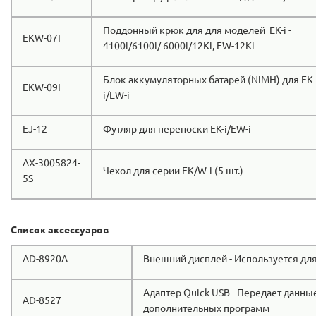
Поддонный крюк для для моделей EK-i -
EKW-07I
4100i/6100i/ 6000i/12Ki, EW-12Ki
Блок аккумуляторных батарей (NiMH) для EK-
EKW-09I
i/EW-i
EJ-12
Футляр для переноски EK-i/EW-i
AX-3005824-
Чехол для серии EK/W-i (5 шт.)
5S
Список аксессуаров
AD-8920A
Внешний дисплей - Используется для
Адаптер Quick USB - Передает данны
AD-8527
дополнительных программ