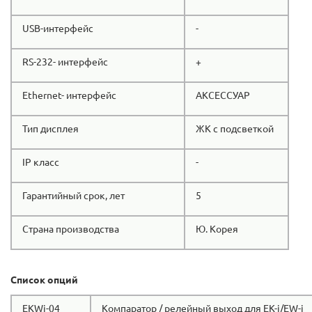
USB-интерфейс
-
RS-232- интерфейс
+
Ethernet- интерфейс
АКСЕССУАР
Тип дисплея
ЖК с подсветкой
IP класс
-
Гарантийный срок, лет
5
Страна производства
Ю. Корея
Список опций
EKWi-04
Компаратор / релейный выход для EK-i/EW-i