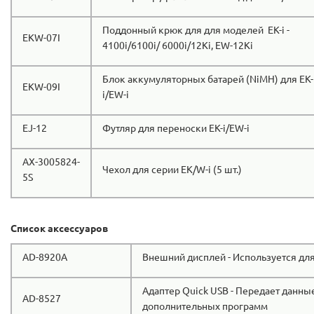
Поддонный крюк для для моделей EK-i -
EKW-07I
4100i/6100i/ 6000i/12Ki, EW-12Ki
Блок аккумуляторных батарей (NiMH) для EK-
EKW-09I
i/EW-i
EJ-12
Футляр для переноски EK-i/EW-i
AX-3005824-
Чехол для серии EK/W-i (5 шт.)
5S
Список аксессуаров
AD-8920A
Внешний дисплей - Используется для
Адаптер Quick USB - Передает данны
AD-8527
дополнительных программ