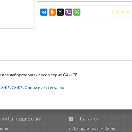
 для лабораторных весов серии GX и GF.
GX-06
,
GX-06
,
Опции и акссесуары
лужба поддержки
Каталог
зиты
Лабораторная мебель