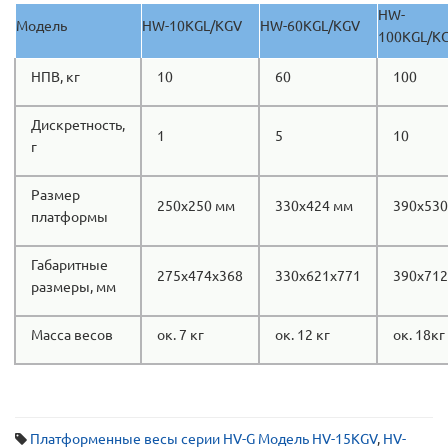
HW-
Модель
HW-10KGL/KGV
HW-60KGL/KGV
100KGL/K
НПВ, кг
10
60
100
Дискретность,
1
5
10
г
Размер
250x250 мм
330х424 мм
390х530
платформы
Габаритные
275х474х368
330х621х771
390х712
размеры, мм
Масса весов
ок. 7 кг
ок. 12 кг
ок. 18кг
Платформенные весы серии HV-G Модель HV-15KGV
,
HV-