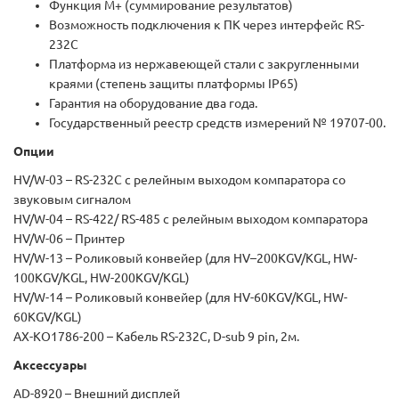
Функция М+ (суммирование результатов)
Возможность подключения к ПК через интерфейс RS-
232C
Платформа из нержавеющей стали с закругленными
краями (степень защиты платформы IP65)
Гарантия на оборудование два года.
Государственный реестр средств измерений № 19707-00.
Опции
HV/W-03 – RS-232C с релейным выходом компаратора со
звуковым сигналом
HV/W-04 – RS-422/ RS-485 с релейным выходом компаратора
HV/W-06 – Принтер
HV/W-13 – Роликовый конвейер (для HV–200KGV/KGL, HW-
100KGV/KGL, HW-200KGV/KGL)
HV/W-14 – Роликовый конвейер (для HV-60KGV/KGL, HW-
60KGV/KGL)
AX-KO1786-200 – Кабель RS-232C, D-sub 9 pin, 2м.
Аксессуары
AD-8920 – Внешний дисплей