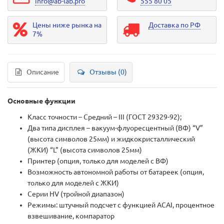
info@ab-lab.pro
555 80 05
Цены ниже рынка на
Доставка по РФ
7%
Описание
Отзывы (0)
Основные функции
Класс точности – Средний – III (ГОСТ 29329-92);
Два типа дисплея – вакуум-флуоресцентный (ВФ) “V”
(высота символов 25мм) и жидкокристаллический
(ЖКИ) “L” (высота символов 25мм)
Принтер (опция, только для моделей с ВФ)
Возможность автономной работы от батареек (опция,
только для моделей с ЖКИ)
Серии HV (тройной диапазон)
Режимы: штучный подсчет с функцией ACAI, процентное
взвешивание, компаратор