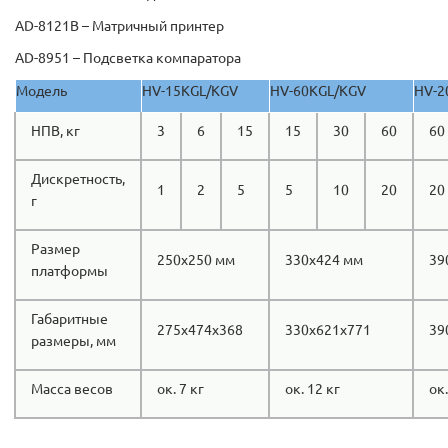
AD-8121В – Матричный принтер
AD-8951 – Подсветка компаратора
Модель
HV-15KGL/KGV
HV-60KGL/KGV
HV-2
НПВ, кг
3
6
15
15
30
60
60
Дискретность,
1
2
5
5
10
20
20
г
Размер
250x250 мм
330x424 мм
39
платформы
Габаритные
275х474х368
330х621х771
39
размеры, мм
Масса весов
ок. 7 кг
ок. 12 кг
ок.