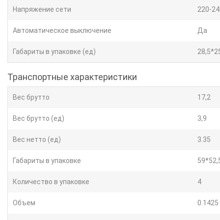
Напряжение сети
220-24
Автоматическое выключение
Да
Габариты в упаковке (ед)
28,5*2
Транспортные характеристики
Вес брутто
17,2
Вес брутто (ед)
3,9
Вес нетто (ед)
3.35
Габариты в упаковке
59*52,
Количество в упаковке
4
Объем
0.1425