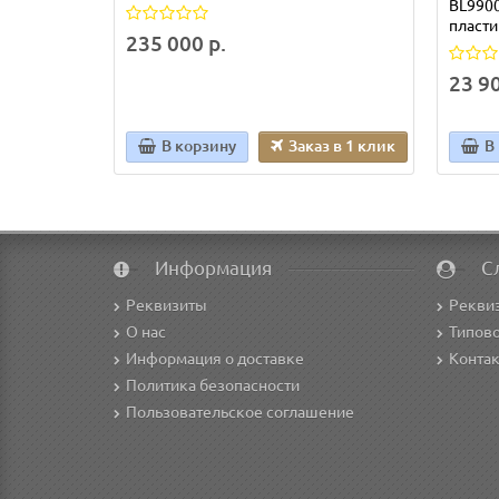
BL9900
пласти
235 000 р.
23 90
В корзину
Заказ в 1 клик
В
Информация
С
Реквизиты
Рекви
О нас
Типово
Информация о доставке
Конта
Политика безопасности
Пользовательское соглашение