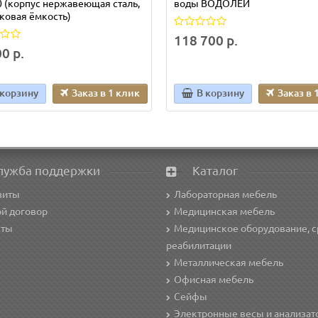
 (корпус нержавеющая сталь,
воды ВОДОЛЕЙ
ковая ёмкость)
118 700 р.
0 р.
 корзину
Заказ в 1 клик
В корзину
Заказ в 
лужба поддержки
Каталог
зиты
Лабораторная мебель
й договор
Медицинская мебель
кты
Медицинское оборудование, с
реабилитации
Металлическая мебель
Офисная мебель
Сейфы
Электронные весы и анализа