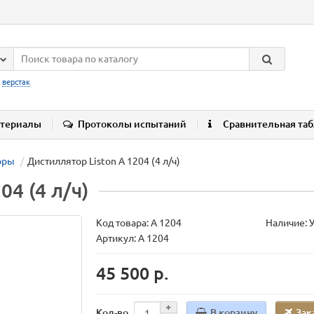
:
верстак
териалы
Протоколы испытаний
Сравнительная та
оры
Дистиллятор Liston A 1204 (4 л/ч)
04 (4 л/ч)
Код товара:
A 1204
Наличие: 
Артикул: A 1204
45 500 р.
В корзину
Зак
Кол-во