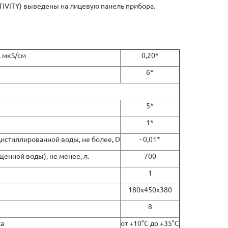
IVITY) выведены на лицевую панель прибора.
, мкS/см
0,20*
6*
5*
1*
истиллированной воды, не более, D
- 0,01*
енной воды), не менее, л.
700
1
180х450х380
8
ха
от +10°С до +35°С