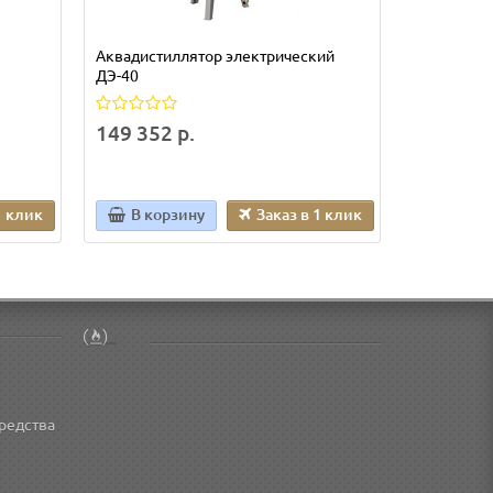
Аквадистиллятор электрический
Бидистилля
ДЭ-40
стеклянн
149 352 р.
74 400 р
1 клик
В корзину
Заказ в 1 клик
В кор
редства