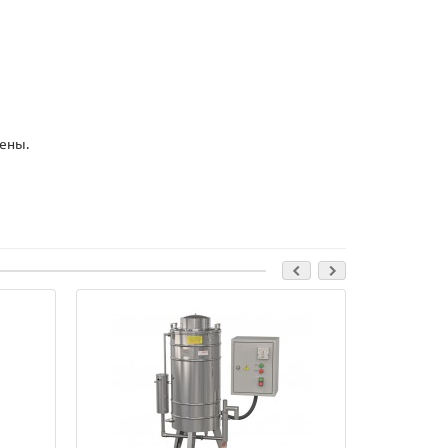
шены.