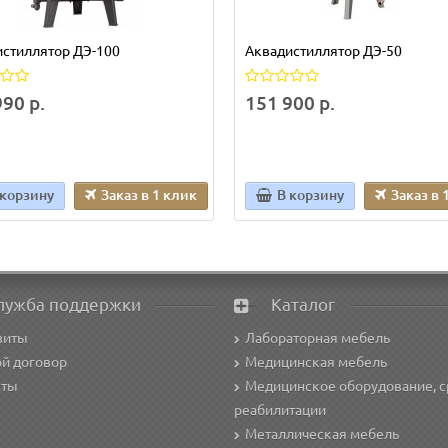
стиллятор ДЭ-100
Аквадистиллятор ДЭ-50
90 р.
151 900 р.
 корзину
Заказ в 1 клик
В корзину
Заказ в 
лужба поддержки
Каталог
зиты
Лабораторная мебель
й договор
Медицинская мебель
кты
Медицинское оборудование, с
реабилитации
Металлическая мебель