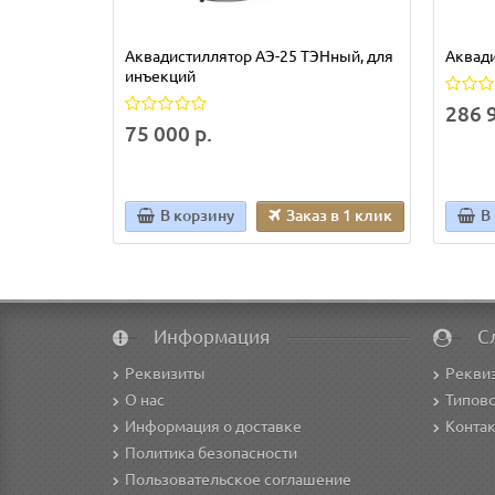
Аквадистиллятор АЭ-25 ТЭНный, для
Аквади
инъекций
286 9
75 000 р.
В корзину
Заказ в 1 клик
В
Информация
С
Реквизиты
Рекви
О нас
Типово
Информация о доставке
Конта
Политика безопасности
Пользовательское соглашение