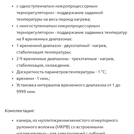
с одноступенчатым микропроцессорным
терморегулятором - поддержание заданной
температуры на весь период нагрева;
с многоступенчатым микропроцессорным
терморегулятором - поддержание заданных температур
на 9 временных диапазонах:
1 временной диапазон - двухэтапный - нагрев,
стабилизация температуры;
2-9 временные диапазоны - трехэтапные - нагрев,
стабилизация, охлаждение.
Дискретность параметров:температуры - 1 °С;
времени - 1 мин.;
Установка интервалов временного диапазона от 1 до
9999 мин.
Комплектация:
камера, из муллитокремнеземистого огнеупорного
рулонного волокна (МКРВ) со встроенными
нагревателями - для электропечей с рабочей