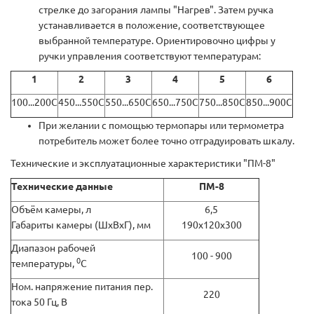
стрелке до загорания лампы "Нагрев". Затем ручка
устанавливается в положение, соответствующее
выбранной температуре. Ориентировочно цифры у
ручки управления соответствуют температурам:
1
2
3
4
5
6
100...200С
450...550С
550...650С
650...750С
750...850С
850...900С
При желании с помощью термопары или термометра
потребитель может более точно отградуировать шкалу.
Технические и эксплуатационные характеристики "ПМ-8"
Технические данные
ПМ-8
Объём камеры, л
6,5
Габариты камеры (ШхВхГ), мм
190х120х300
Диапазон рабочей
100 - 900
0
температуры,
С
Ном. напряжение питания пер.
220
тока 50 Гц, В