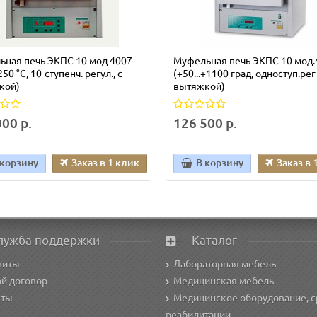
ная печь ЭКПС 10 мод 4007
Муфельная печь ЭКПС 10 мод.
50 °С, 10-ступенч. регул., с
(+50...+1100 град, одноступ.рег-
кой)
вытяжкой)
00 р.
126 500 р.
 корзину
Заказ в 1 клик
В корзину
Заказ в 
лужба поддержки
Каталог
зиты
Лабораторная мебель
й договор
Медицинская мебель
кты
Медицинское оборудование, с
реабилитации