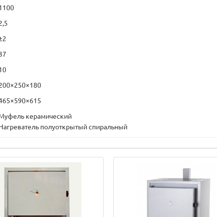
1100
2,5
±2
37
10
200×250×180
465×590×615
Муфель керамический
Нагреватель полуоткрытый спиральный