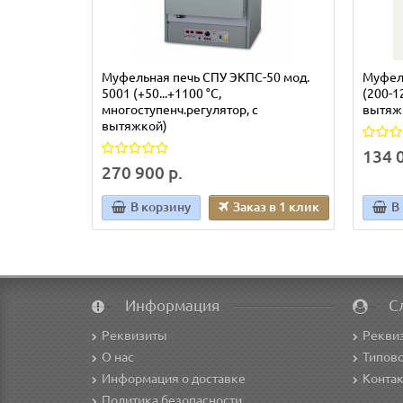
Муфельная печь СПУ ЭКПС-50 мод.
Муфель
5001 (+50...+1100 °С,
(200-12
многоступенч.регулятор, с
вытяж
вытяжкой)
134 0
270 900 р.
В корзину
Заказ в 1 клик
В
Информация
С
Реквизиты
Рекви
О нас
Типово
Информация о доставке
Конта
Политика безопасности