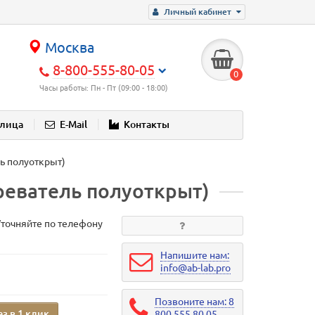
Личный кабинет
Москва
8-800-555-80-05
0
Часы работы: Пн - Пт (09:00 - 18:00)
блица
E-Mail
Контакты
ль полуоткрыт)
греватель полуоткрыт)
Уточняйте по телефону
Напишите нам:
info@ab-lab.pro
Позвоните нам: 8
аз в 1 клик
800 555 80 05