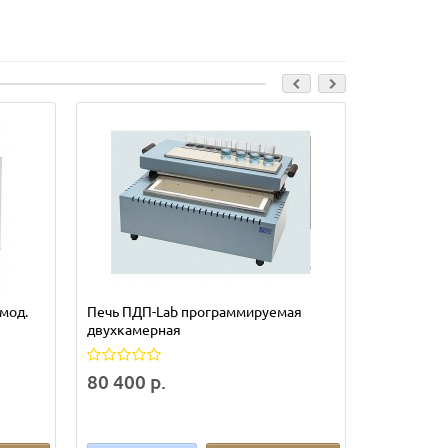
мод.
Печь ПДП-Lab программируемая
Печь ПДП-
двухкамерная
программи
80 400 р.
90 300 р