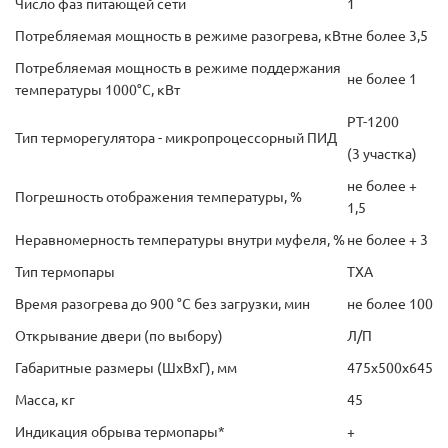
Число фаз питающей сети
1
Потребляемая мощность в режиме разогрева, кВт
не более 3,5
Потребляемая мощность в режиме поддержания
не более 1
температуры 1000°С, кВт
РТ-1200
Тип терморегулятора - микропроцессорный ПИД
(3 участка)
не более +
Погрешность отображения температуры, %
1,5
Неравномерность температуры внутри муфеля, %
не более + 3
Тип термопары
ТХА
Время разогрева до 900 °С без загрузки, мин
не более 100
Открывание двери (по выбору)
Л/П
Габаритные размеры (ШхВхГ), мм
475х500х645
Масса, кг
45
Индикация обрыва термопары*
+