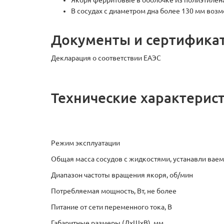
Якоря ферритовые в оболочке из полиэтилена
В сосудах с диаметром дна более 130 мм во
Документы и сертифика
Декларация о соответствии ЕАЭС
Технические характерис
Режим эксплуатации
Общая масса сосудов с жидкостями, устанавли ваем
Диапазон частоты вpащения якоpя, об/мин
Потpебляемая мощность, Вт, не более
Питание от сети переменного тока, В
Габаритные размеры (ДхШхВ), мм