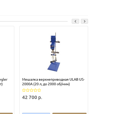
gler
Мешалка верхнеприводная ULAB US-
Мешалка в
т)
2000А (20 л, до 2000 об/мин)
без штатива
Экоприбо
42 700 р.
91 500 р