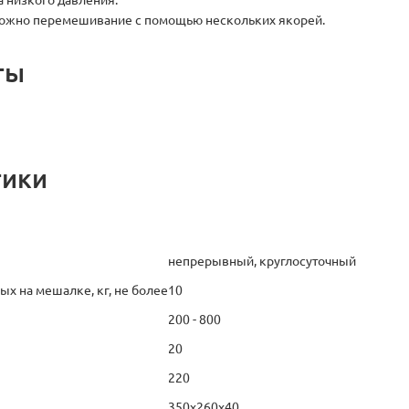
 низкого давления.
зможно перемешивание с помощью нескольких якорей.
ты
тики
непрерывный, круглосуточный
ых на мешалке, кг, не более
10
200 - 800
20
220
350х260х40