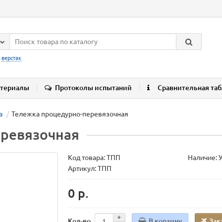
:
верстак
териалы
Протоколы испытаний
Сравнительная та
а
Тележка процедурно-перевязочная
еревязочная
Код товара:
ТПП
Наличие: 
Артикул: ТПП
0 р.
В корзину
Зак
Кол-во