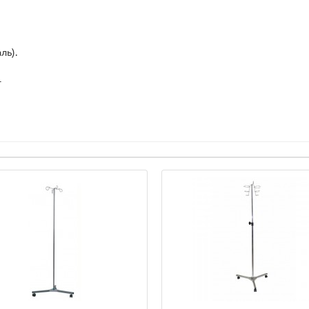
ль).
г