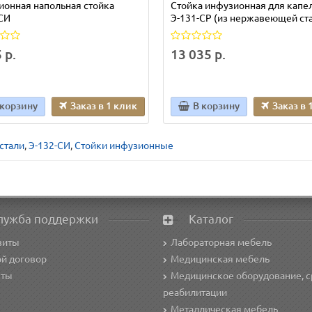
онная напольная стойка
Стойка инфузионная для капе
СИ
Э-131-СР (из нержавеющей ст
 р.
13 035 р.
 корзину
Заказ в 1 клик
В корзину
Заказ в 
стали
,
Э-132-СИ
,
Стойки инфузионные
лужба поддержки
Каталог
зиты
Лабораторная мебель
й договор
Медицинская мебель
кты
Медицинское оборудование, с
реабилитации
Металлическая мебель