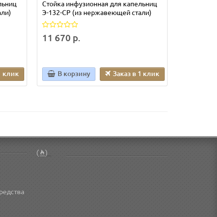
льниц
Стойка инфузионная для капельниц
Стойка ин
али)
Э-132-СР (из нержавеющей стали)
Э-031-СИ
11 670 р.
4 805 р.
1 клик
В корзину
Заказ в 1 клик
В кор
редства