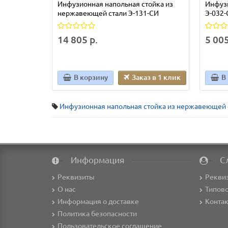
Инфузионная напольная стойка из
Инфузи
нержавеющей стали Э-131-СИ
Э-032-
14 805 р.
5 005
В корзину
Заказ в 1 клик
В
Инфузионная напольная стойка из нержавеющей 
Информация
С
Реквизиты
Рекви
О нас
Типово
Информация о доставке
Конта
Политика безопасности
Пользовательское соглашение