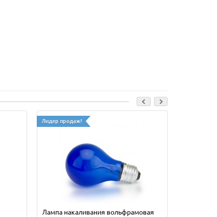
Лидер продаж!
Лампа накаливания вольфрамовая
Прибор дл