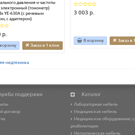
ального давления и частоты
 электронный (тонометр)
3 003 р.
» YE-630A (с речевым
м, с адаптером)
 р.
В корзину
Заказ в 
 корзину
Заказ в 1 клик
я медтехника
лужба поддержки
Каталог
зиты
Лабораторная мебель
й договор
Медицинская мебель
кты
Медицинское оборудование, с
реабилитации
Металлическая мебель