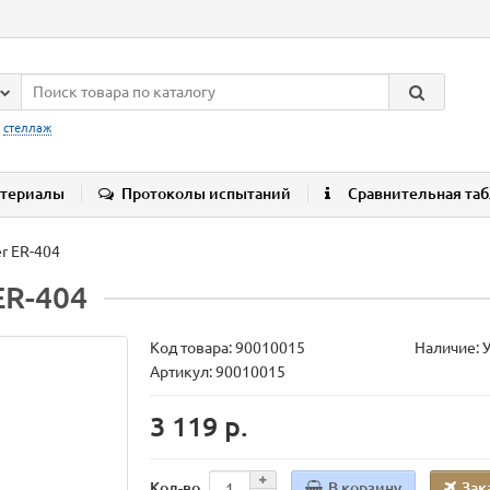
:
стеллаж
териалы
Протоколы испытаний
Сравнительная та
r ER-404
ER-404
Код товара:
90010015
Наличие: 
Артикул: 90010015
3 119 р.
В корзину
Зак
Кол-во