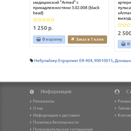
медицинский "Armed" с
артери
принадлежностями 3.02.008 (black
пульса
head)
«Armed
выходо
1 250 р.
2 500
В корзину
Заказ в 1 клик
В
Небулайзер Ergopower ER-404
,
90010015
,
Домашня
Информация
С
Реквизиты
Рекви
О нас
Типово
Информация о доставке
Конта
Политика безопасности
Пользовательское соглашение