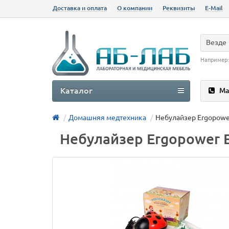
Доставка и оплата
О компании
Реквизиты
E-Mail
Везде
Например
Каталог
Ма
Домашняя медтехника
Небулайзер Ergopowe
Небулайзер Ergopower 