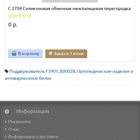
С 2704 Силиконовая объемная межпальцевая перегородка
0 р.
В корзину
Заказ в 1 клик
Поддерживатель F3901
,
800028
,
Ортопедические изделия и
антиварикозное белье
Информация
Реквизиты
О нас
Информация о доставке