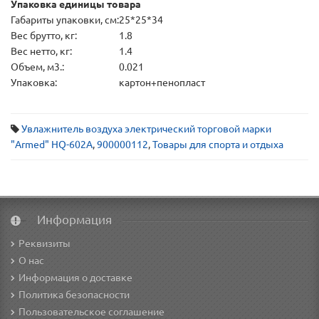
Упаковка единицы товара
Габариты упаковки, см:
25*25*34
Вес брутто, кг:
1.8
Вес нетто, кг:
1.4
Объем, м3.:
0.021
Упаковка:
картон+пенопласт
Увлажнитель воздуха электрический торговой марки
"Armed" HQ-602A
,
900000112
,
Товары для спорта и отдыха
Информация
Реквизиты
О нас
Информация о доставке
Политика безопасности
Пользовательское соглашение