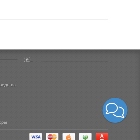
редства
торы