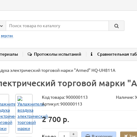
:
верстак
териалы
Протоколы испытаний
Сравнительная та
духа электрический торговой марки "Armed" HQ-UH811A
лектрический торговой марки "
Код товара:
900000113
Наличие: 
Артикул: 900000113
2 700 р.
В корзину
Зак
Кол-во