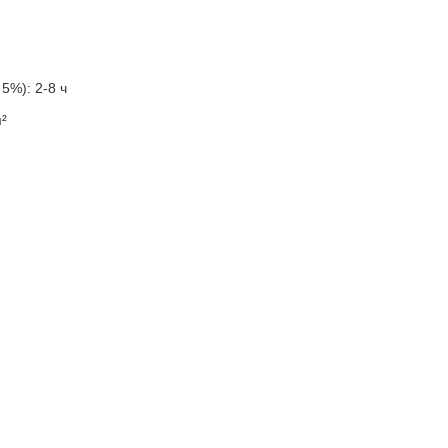
5%): 2-8 ч
м
²