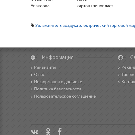
Упаковка:
картон+пенопласт
Увлажнитель воздуха электрический торговой м
Информация
С
Реквизиты
Рекви
О нас
Типово
Информация о доставке
Конта
Политика безопасности
Пользовательское соглашение