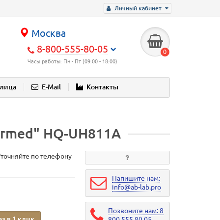
Личный кабинет
Москва
8-800-555-80-05
0
Часы работы: Пн - Пт (09:00 - 18:00)
блица
E-Mail
Контакты
Armed" HQ-UH811A
Уточняйте по телефону
Напишите нам:
info@ab-lab.pro
Позвоните нам: 8
аз в 1 клик
800 555 80 05