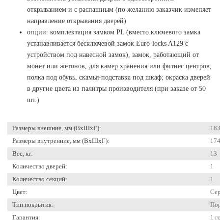
открыванием и с распашным (по желанию заказчик изменяет
направление открывания дверей)
опции: комплектация замком PL (вместо ключевого замка
устанавливается бесключевой замок Euro-locks A129 с
устройством под навесной замок), замок, работающий от
монет или жетонов, для камер хранения или фитнес центров;
полка под обувь, скамья-подставка под шкаф; окраска дверей
в другие цвета из палитры производителя (при заказе от 50
шт.)
Размеры внешние, мм (ВхШхГ):
18
Размеры внутренние, мм (ВхШхГ):
17
Вес, кг:
13
Количество дверей:
1
Количество секций:
1
Цвет:
Сер
Тип покрытия:
По
Гарантия:
1 г